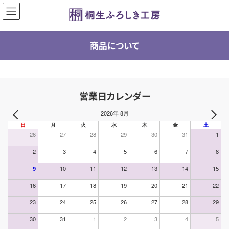
コ
ナ
ン
ビ
テ
ゲ
ン
ー
ツ
シ
商品について
へ
ョ
ス
ン
キ
に
ッ
移
プ
動
営業日カレンダー
2026年 8月
日
月
火
水
木
金
土
26
27
28
29
30
31
1
2
3
4
5
6
7
8
9
10
11
12
13
14
15
16
17
18
19
20
21
22
23
24
25
26
27
28
29
30
31
1
2
3
4
5