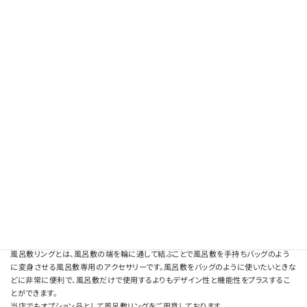
風呂敷リングの活用
風呂敷リングとは、風呂敷の端を輪に通して結ぶことで風呂敷を手持ちバッグのよう
に変身させる風呂敷専用のアクセサリーです。風呂敷をバッグのように使いたいときな
どに非常に便利で、風呂敷だけで使用するよりもデザイン性と機能性をプラスするこ
とができます。
当店でもオプション品として風呂敷リングをご用意しております。